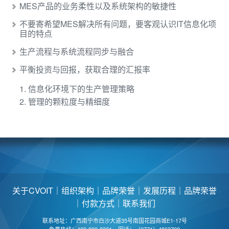
MES产品的业务柔性以及系统架构的敏捷性
不要寄希望MES解决所有问题，要客观认识IT信息化项
目的特点
生产流程与系统流程同步与融合
平衡投资与回报，获取合理的汇报率
1. 信息化环境下的生产管理策略
2. 管理的颗粒度与精细度
关于CVOIT
｜
组织架构
｜
品牌荣誉
｜
发展历程
｜
品牌荣誉
｜
付款方式
｜
联系我们
联系地址：广西南宁市白沙大道35号南国花园商城E1-17号
免费热线：400-800-8331 固话：（0771）4862799